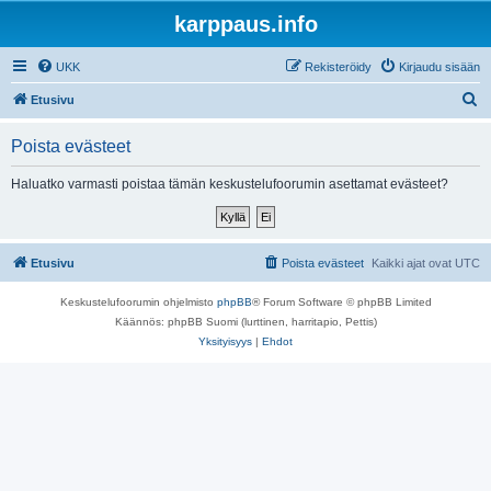
karppaus.info
UKK
Rekisteröidy
Kirjaudu sisään
E
Etusivu
t
Poista evästeet
s
i
Haluatko varmasti poistaa tämän keskustelufoorumin asettamat evästeet?
Etusivu
Poista evästeet
Kaikki ajat ovat
UTC
Keskustelufoorumin ohjelmisto
phpBB
® Forum Software © phpBB Limited
Käännös: phpBB Suomi (lurttinen, harritapio, Pettis)
Yksityisyys
|
Ehdot