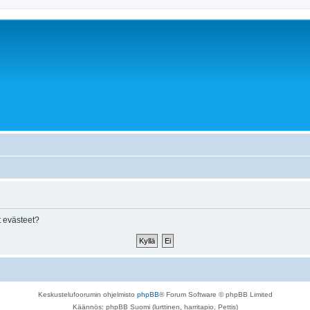
 evästeet?
Keskustelufoorumin ohjelmisto
phpBB
® Forum Software © phpBB Limited
Käännös: phpBB Suomi (lurttinen, harritapio, Pettis)