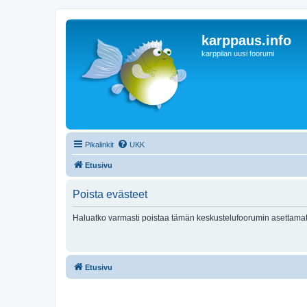
karppaus.info
karppilan uusi foorumi
Pikalinkit
UKK
Etusivu
Poista evästeet
Haluatko varmasti poistaa tämän keskustelufoorumin asettamat
Etusivu