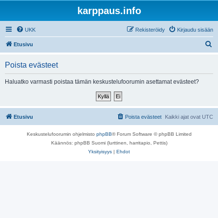
karppaus.info
UKK
Rekisteröidy
Kirjaudu sisään
E
Etusivu
t
Poista evästeet
s
i
Haluatko varmasti poistaa tämän keskustelufoorumin asettamat evästeet?
Etusivu
Poista evästeet
Kaikki ajat ovat
UTC
Keskustelufoorumin ohjelmisto
phpBB
® Forum Software © phpBB Limited
Käännös: phpBB Suomi (lurttinen, harritapio, Pettis)
Yksityisyys
|
Ehdot