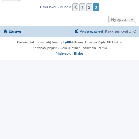
1
2
3
Edellinen
Haku löysi 53 tulosta
Hyppää
Etusivu
Poista evästeet
Kaikki ajat ovat
UTC
Keskustelufoorumin ohjelmisto
phpBB
® Forum Software © phpBB Limited
Käännös: phpBB Suomi (lurttinen, harritapio, Pettis)
Yksityisyys
|
Ehdot