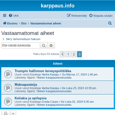
karppaus.info
UKK
Rekisteröidy
Kirjaudu sisään
E
Etusivu
Etsi
Vastaamattomat aiheet
t
Vastaamattomat aiheet
s
Siirry tarkennettuun hakuun
i
Etsi
Tarkennettu haku
1
2
3
Edellinen
Haku löysi 53 tulosta
Aiheet
Trumpin hallinnon terveyspolitiikka
Uusin viesti Kirjoittaja
Vanha Karppu
«
Su Marras 17, 2024 1:46 pm
Lähetetty Sijainti:
Yleinen karppauskeskustelu
Maksapasteija
Uusin viesti Kirjoittaja
Vanha Karppu
«
Ke Loka 23, 2024 10:39 pm
Lähetetty Sijainti:
Yleinen karppauskeskustelu
Keliakia ja epilepsia
Uusin viesti Kirjoittaja
Greda Carpo
«
Ke Loka 02, 2024 6:30 am
Lähetetty Sijainti:
Yleinen karppauskeskustelu