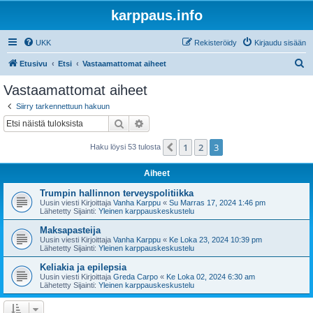
karppaus.info
UKK
Rekisteröidy
Kirjaudu sisään
E
Etusivu
Etsi
Vastaamattomat aiheet
t
Vastaamattomat aiheet
s
Siirry tarkennettuun hakuun
i
Etsi
Tarkennettu haku
1
2
3
Edellinen
Haku löysi 53 tulosta
Aiheet
Trumpin hallinnon terveyspolitiikka
Uusin viesti Kirjoittaja
Vanha Karppu
«
Su Marras 17, 2024 1:46 pm
Lähetetty Sijainti:
Yleinen karppauskeskustelu
Maksapasteija
Uusin viesti Kirjoittaja
Vanha Karppu
«
Ke Loka 23, 2024 10:39 pm
Lähetetty Sijainti:
Yleinen karppauskeskustelu
Keliakia ja epilepsia
Uusin viesti Kirjoittaja
Greda Carpo
«
Ke Loka 02, 2024 6:30 am
Lähetetty Sijainti:
Yleinen karppauskeskustelu