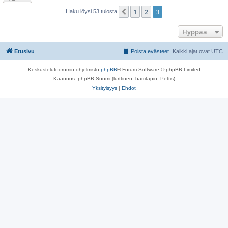
1
2
3
Edellinen
Haku löysi 53 tulosta
Hyppää
Etusivu
Poista evästeet
Kaikki ajat ovat
UTC
Keskustelufoorumin ohjelmisto
phpBB
® Forum Software © phpBB Limited
Käännös: phpBB Suomi (lurttinen, harritapio, Pettis)
Yksityisyys
|
Ehdot