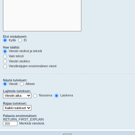
Etsi sisäalueet:
Kyllä
Ei
Hae täältä:
Viestin otsikot ja tekstit
Vain teksti
Viestin otsikko
Viestiketjujen ensimmäinen viesti
Näytä tulokset:
Viestit
Aiheet
Lajittele tulokset:
Nouseva
Laskeva
Rajaa tulokset:
Palauta ensimmäiset:
RETURN_FIRST_EXPLAIN
Merkkiä viestistä.