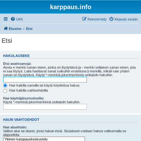
karppaus.info
UKK
Rekisteröidy
Kirjaudu sisään
Etusivu
Etsi
Etsi
HAKULAUSEKE
Etsi avainsanoja:
Aseta
+
merkki sanan eteen, jonka on löydyttävä ja
-
merkki sellaisen sanan eteen, jota
ei saa löytyä. Laita haettavat sanat sulkuihin erotettuna
|
-merkillä, mikäli vain yhden
sanan on löydyttävä. Käytä *-merkkiä jokerimerkkinä osittaisiin hakuihin.
Hae kaikilla sanoilla tai käytä kirjoitettua hakua
Hae kaikilla vaihtoehdoilla
Hae käyttäjätunnuksella:
Käytä *-merkkiä jokerimerkkinä osittaisiin hakuihin.
HAUN VAIHTOEHDOT
Hae alueittain:
Valitse alue tai alueet, josta haluat etsiä. Sisäalueet voidaan hakea valitsemalla se
alapuolelta.