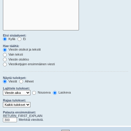
Etsi sisäalueet:
Kyllä
Ei
Hae täältä:
Viestin otsikot ja tekstit
Vain teksti
Viestin otsikko
Viestiketjujen ensimmäinen viesti
Näytä tulokset:
Viestit
Aiheet
Lajittele tulokset:
Nouseva
Laskeva
Rajaa tulokset:
Palauta ensimmäiset:
RETURN_FIRST_EXPLAIN
Merkkiä viestistä.