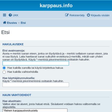
karppaus.info
UKK
Rekisteröidy
Kirjaudu sisään
Etusivu
Etsi
Etsi
HAKULAUSEKE
Etsi avainsanoja:
Aseta
+
merkki sanan eteen, jonka on löydyttävä ja
-
merkki sellaisen sanan eteen, jota
ei saa löytyä. Laita haettavat sanat sulkuihin erotettuna
|
-merkillä, mikäli vain yhden
sanan on löydyttävä. Käytä *-merkkiä jokerimerkkinä osittaisiin hakuihin.
Hae kaikilla sanoilla tai käytä kirjoitettua hakua
Hae kaikilla vaihtoehdoilla
Hae käyttäjätunnuksella:
Käytä *-merkkiä jokerimerkkinä osittaisiin hakuihin.
HAUN VAIHTOEHDOT
Hae alueittain:
Valitse alue tai alueet, josta haluat etsiä. Sisäalueet voidaan hakea valitsemalla se
alapuolelta.