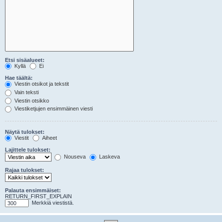
Etsi sisäalueet:
Kyllä
Ei
Hae täältä:
Viestin otsikot ja tekstit
Vain teksti
Viestin otsikko
Viestiketjujen ensimmäinen viesti
Näytä tulokset:
Viestit
Aiheet
Lajittele tulokset:
Nouseva
Laskeva
Rajaa tulokset:
Palauta ensimmäiset:
RETURN_FIRST_EXPLAIN
Merkkiä viestistä.