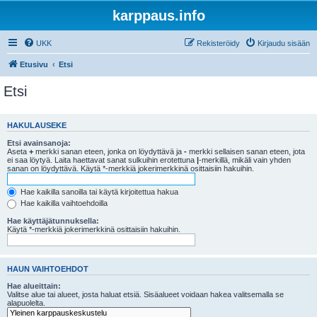
karppaus.info
UKK
Rekisteröidy
Kirjaudu sisään
Etusivu
Etsi
Etsi
HAKULAUSEKE
Etsi avainsanoja:
Aseta
+
merkki sanan eteen, jonka on löydyttävä ja
-
merkki sellaisen sanan eteen, jota
ei saa löytyä. Laita haettavat sanat sulkuihin erotettuna
|
-merkillä, mikäli vain yhden
sanan on löydyttävä. Käytä *-merkkiä jokerimerkkinä osittaisiin hakuihin.
Hae kaikilla sanoilla tai käytä kirjoitettua hakua
Hae kaikilla vaihtoehdoilla
Hae käyttäjätunnuksella:
Käytä *-merkkiä jokerimerkkinä osittaisiin hakuihin.
HAUN VAIHTOEHDOT
Hae alueittain:
Valitse alue tai alueet, josta haluat etsiä. Sisäalueet voidaan hakea valitsemalla se
alapuolelta.