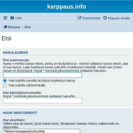
karppaus.info
UKK
Rekisteröidy
Kirjaudu sisään
Etusivu
Etsi
Etsi
HAKULAUSEKE
Etsi avainsanoja:
Aseta
+
merkki sanan eteen, jonka on löydyttävä ja
-
merkki sellaisen sanan eteen, jota
ei saa löytyä. Laita haettavat sanat sulkuihin erotettuna
|
-merkillä, mikäli vain yhden
sanan on löydyttävä. Käytä *-merkkiä jokerimerkkinä osittaisiin hakuihin.
Hae kaikilla sanoilla tai käytä kirjoitettua hakua
Hae kaikilla vaihtoehdoilla
Hae käyttäjätunnuksella:
Käytä *-merkkiä jokerimerkkinä osittaisiin hakuihin.
HAUN VAIHTOEHDOT
Hae alueittain:
Valitse alue tai alueet, josta haluat etsiä. Sisäalueet voidaan hakea valitsemalla se
alapuolelta.