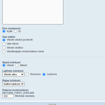
Etsi sisäalueet:
Kyllä
Ei
Hae täältä:
Viestin otsikot ja tekstit
Vain teksti
Viestin otsikko
Viestiketjujen ensimmäinen viesti
Näytä tulokset:
Viestit
Aiheet
Lajittele tulokset:
Nouseva
Laskeva
Rajaa tulokset:
Palauta ensimmäiset:
RETURN_FIRST_EXPLAIN
Merkkiä viestistä.