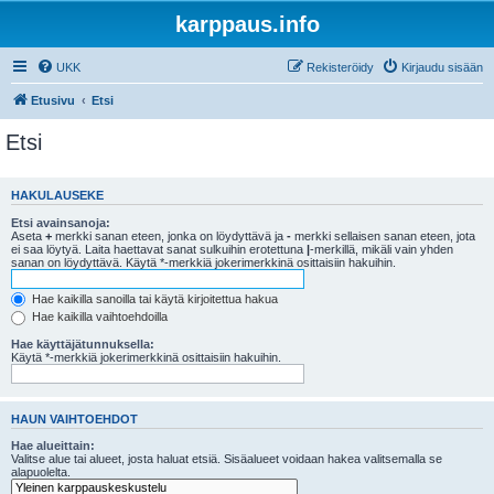
karppaus.info
UKK
Rekisteröidy
Kirjaudu sisään
Etusivu
Etsi
Etsi
HAKULAUSEKE
Etsi avainsanoja:
Aseta
+
merkki sanan eteen, jonka on löydyttävä ja
-
merkki sellaisen sanan eteen, jota
ei saa löytyä. Laita haettavat sanat sulkuihin erotettuna
|
-merkillä, mikäli vain yhden
sanan on löydyttävä. Käytä *-merkkiä jokerimerkkinä osittaisiin hakuihin.
Hae kaikilla sanoilla tai käytä kirjoitettua hakua
Hae kaikilla vaihtoehdoilla
Hae käyttäjätunnuksella:
Käytä *-merkkiä jokerimerkkinä osittaisiin hakuihin.
HAUN VAIHTOEHDOT
Hae alueittain:
Valitse alue tai alueet, josta haluat etsiä. Sisäalueet voidaan hakea valitsemalla se
alapuolelta.