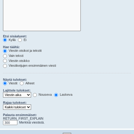
Etsi sisäalueet:
Kyllä
Ei
Hae täältä:
Viestin otsikot ja tekstit
Vain teksti
Viestin otsikko
Viestiketjujen ensimmäinen viesti
Näytä tulokset:
Viestit
Aiheet
Lajittele tulokset:
Nouseva
Laskeva
Rajaa tulokset:
Palauta ensimmäiset:
RETURN_FIRST_EXPLAIN
Merkkiä viestistä.