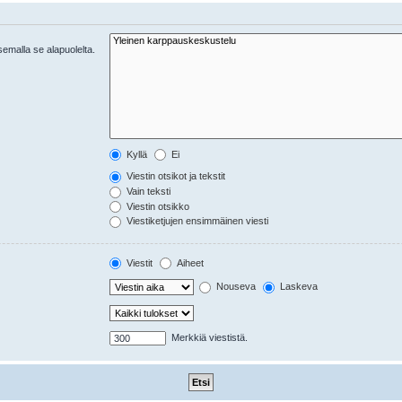
tsemalla se alapuolelta.
Kyllä
Ei
Viestin otsikot ja tekstit
Vain teksti
Viestin otsikko
Viestiketjujen ensimmäinen viesti
Viestit
Aiheet
Nouseva
Laskeva
Merkkiä viestistä.