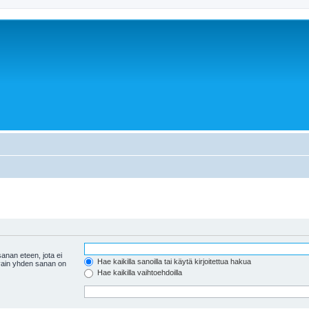
anan eteen, jota ei
Hae kaikilla sanoilla tai käytä kirjoitettua hakua
 vain yhden sanan on
Hae kaikilla vaihtoehdoilla