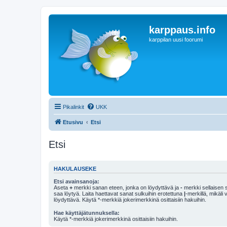
karppaus.info
karppilan uusi foorumi
Pikalinkit
UKK
Etusivu
Etsi
Etsi
HAKULAUSEKE
Etsi avainsanoja:
Aseta
+
merkki sanan eteen, jonka on löydyttävä ja
-
merkki sellaisen s
saa löytyä. Laita haettavat sanat sulkuihin erotettuna
|
-merkillä, mikäli
löydyttävä. Käytä *-merkkiä jokerimerkkinä osittaisiin hakuihin.
Hae käyttäjätunnuksella:
Käytä *-merkkiä jokerimerkkinä osittaisiin hakuihin.