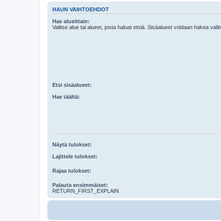
HAUN VAIHTOEHDOT
Hae alueittain:
Valitse alue tai alueet, josta haluat etsiä. Sisäalueet voidaan hakea vali
Etsi sisäalueet:
Hae täältä:
Näytä tulokset:
Lajittele tulokset:
Rajaa tulokset:
Palauta ensimmäiset:
RETURN_FIRST_EXPLAIN