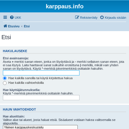
karppaus.info
UKK
Rekisteröidy
Kirjaudu sisään
Etusivu
Etsi
Etsi
HAKULAUSEKE
Etsi avainsanoja:
Aseta
+
merkki sanan eteen, jonka on löydyttävä ja
-
merkki sellaisen sanan eteen, jota
ei saa löytyä. Laita haettavat sanat sulkuihin erotettuna
|
-merkillä, mikäli vain yhden
sanan on löydyttävä. Käytä *-merkkiä jokerimerkkinä osittaisiin hakuihin.
Hae kaikilla sanoilla tai käytä kirjoitettua hakua
Hae kaikilla vaihtoehdoilla
Hae käyttäjätunnuksella:
Käytä *-merkkiä jokerimerkkinä osittaisiin hakuihin.
HAUN VAIHTOEHDOT
Hae alueittain:
Valitse alue tai alueet, josta haluat etsiä. Sisäalueet voidaan hakea valitsemalla se
alapuolelta.