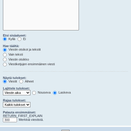
Etsi sisäalueet:
Kyllä
Ei
Hae täältä:
Viestin otsikot ja tekstit
Vain teksti
Viestin otsikko
Viestiketjujen ensimmäinen viesti
Näytä tulokset:
Viestit
Aiheet
Lajittele tulokset:
Nouseva
Laskeva
Rajaa tulokset:
Palauta ensimmäiset:
RETURN_FIRST_EXPLAIN
Merkkiä viestistä.