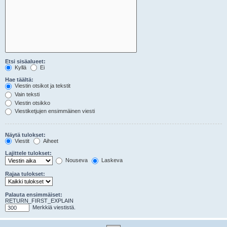
Etsi sisäalueet:
Kyllä
Ei
Hae täältä:
Viestin otsikot ja tekstit
Vain teksti
Viestin otsikko
Viestiketjujen ensimmäinen viesti
Näytä tulokset:
Viestit
Aiheet
Lajittele tulokset:
Nouseva
Laskeva
Rajaa tulokset:
Palauta ensimmäiset:
RETURN_FIRST_EXPLAIN
Merkkiä viestistä.