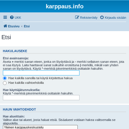
karppaus.info
UKK
Rekisteröidy
Kirjaudu sisään
Etusivu
Etsi
Etsi
HAKULAUSEKE
Etsi avainsanoja:
Aseta
+
merkki sanan eteen, jonka on löydyttävä ja
-
merkki sellaisen sanan eteen, jota
ei saa löytyä. Laita haettavat sanat sulkuihin erotettuna
|
-merkillä, mikäli vain yhden
sanan on löydyttävä. Käytä *-merkkiä jokerimerkkinä osittaisiin hakuihin.
Hae kaikilla sanoilla tai käytä kirjoitettua hakua
Hae kaikilla vaihtoehdoilla
Hae käyttäjätunnuksella:
Käytä *-merkkiä jokerimerkkinä osittaisiin hakuihin.
HAUN VAIHTOEHDOT
Hae alueittain:
Valitse alue tai alueet, josta haluat etsiä. Sisäalueet voidaan hakea valitsemalla se
alapuolelta.