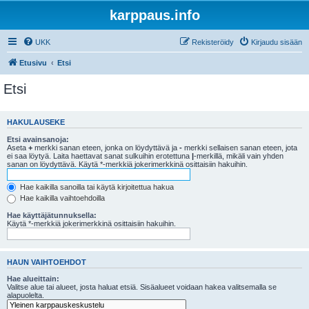
karppaus.info
UKK
Rekisteröidy
Kirjaudu sisään
Etusivu
Etsi
Etsi
HAKULAUSEKE
Etsi avainsanoja:
Aseta
+
merkki sanan eteen, jonka on löydyttävä ja
-
merkki sellaisen sanan eteen, jota
ei saa löytyä. Laita haettavat sanat sulkuihin erotettuna
|
-merkillä, mikäli vain yhden
sanan on löydyttävä. Käytä *-merkkiä jokerimerkkinä osittaisiin hakuihin.
Hae kaikilla sanoilla tai käytä kirjoitettua hakua
Hae kaikilla vaihtoehdoilla
Hae käyttäjätunnuksella:
Käytä *-merkkiä jokerimerkkinä osittaisiin hakuihin.
HAUN VAIHTOEHDOT
Hae alueittain:
Valitse alue tai alueet, josta haluat etsiä. Sisäalueet voidaan hakea valitsemalla se
alapuolelta.