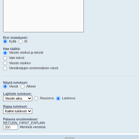
Etsi sisäalueet:
Kyllä
Ei
Hae täältä:
Viestin otsikot ja tekstit
Vain teksti
Viestin otsikko
Viestiketjujen ensimmäinen viesti
Näytä tulokset:
Viestit
Aiheet
Lajittele tulokset:
Nouseva
Laskeva
Rajaa tulokset:
Palauta ensimmäiset:
RETURN_FIRST_EXPLAIN
Merkkiä viestistä.