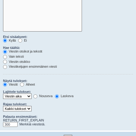
Etsi sisäalueet:
Kyllä
Ei
Hae täältä:
Viestin otsikot ja tekstit
Vain teksti
Viestin otsikko
Viestiketjujen ensimmäinen viesti
Näytä tulokset:
Viestit
Aiheet
Lajittele tulokset:
Nouseva
Laskeva
Rajaa tulokset:
Palauta ensimmäiset:
RETURN_FIRST_EXPLAIN
Merkkiä viestistä.