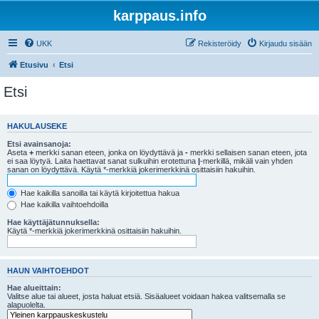
karppaus.info
UKK
Rekisteröidy
Kirjaudu sisään
Etusivu
Etsi
Etsi
HAKULAUSEKE
Etsi avainsanoja:
Aseta
+
merkki sanan eteen, jonka on löydyttävä ja
-
merkki sellaisen sanan eteen, jota
ei saa löytyä. Laita haettavat sanat sulkuihin erotettuna
|
-merkillä, mikäli vain yhden
sanan on löydyttävä. Käytä *-merkkiä jokerimerkkinä osittaisiin hakuihin.
Hae kaikilla sanoilla tai käytä kirjoitettua hakua
Hae kaikilla vaihtoehdoilla
Hae käyttäjätunnuksella:
Käytä *-merkkiä jokerimerkkinä osittaisiin hakuihin.
HAUN VAIHTOEHDOT
Hae alueittain:
Valitse alue tai alueet, josta haluat etsiä. Sisäalueet voidaan hakea valitsemalla se
alapuolelta.