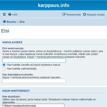
karppaus.info
UKK
Rekisteröidy
Kirjaudu sisään
Etusivu
Etsi
Etsi
HAKULAUSEKE
Etsi avainsanoja:
Aseta
+
merkki sanan eteen, jonka on löydyttävä ja
-
merkki sellaisen sanan eteen, jota
ei saa löytyä. Laita haettavat sanat sulkuihin erotettuna
|
-merkillä, mikäli vain yhden
sanan on löydyttävä. Käytä *-merkkiä jokerimerkkinä osittaisiin hakuihin.
Hae kaikilla sanoilla tai käytä kirjoitettua hakua
Hae kaikilla vaihtoehdoilla
Hae käyttäjätunnuksella:
Käytä *-merkkiä jokerimerkkinä osittaisiin hakuihin.
HAUN VAIHTOEHDOT
Hae alueittain:
Valitse alue tai alueet, josta haluat etsiä. Sisäalueet voidaan hakea valitsemalla se
alapuolelta.