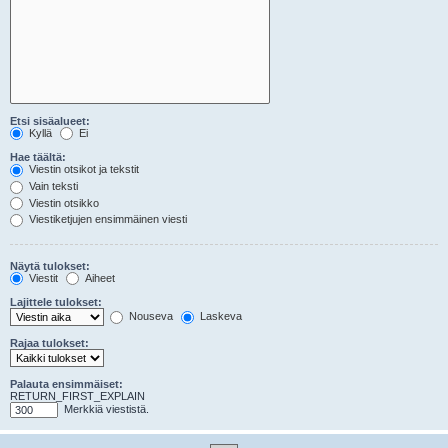
Etsi sisäalueet:
Kyllä
Ei
Hae täältä:
Viestin otsikot ja tekstit
Vain teksti
Viestin otsikko
Viestiketjujen ensimmäinen viesti
Näytä tulokset:
Viestit
Aiheet
Lajittele tulokset:
Nouseva
Laskeva
Rajaa tulokset:
Palauta ensimmäiset:
RETURN_FIRST_EXPLAIN
Merkkiä viestistä.