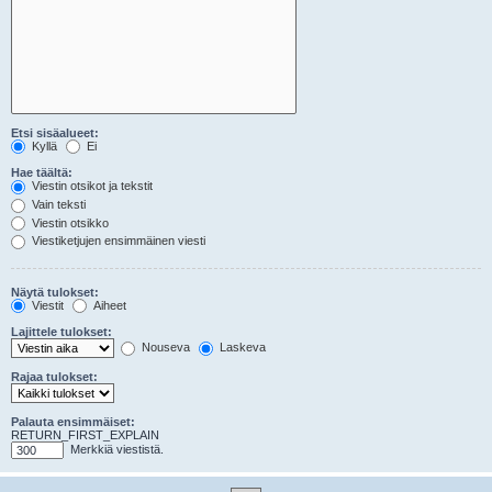
Etsi sisäalueet:
Kyllä
Ei
Hae täältä:
Viestin otsikot ja tekstit
Vain teksti
Viestin otsikko
Viestiketjujen ensimmäinen viesti
Näytä tulokset:
Viestit
Aiheet
Lajittele tulokset:
Nouseva
Laskeva
Rajaa tulokset:
Palauta ensimmäiset:
RETURN_FIRST_EXPLAIN
Merkkiä viestistä.