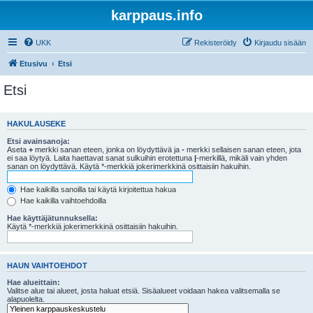
karppaus.info
UKK
Rekisteröidy
Kirjaudu sisään
Etusivu
Etsi
Etsi
HAKULAUSEKE
Etsi avainsanoja:
Aseta
+
merkki sanan eteen, jonka on löydyttävä ja
-
merkki sellaisen sanan eteen, jota
ei saa löytyä. Laita haettavat sanat sulkuihin erotettuna
|
-merkillä, mikäli vain yhden
sanan on löydyttävä. Käytä *-merkkiä jokerimerkkinä osittaisiin hakuihin.
Hae kaikilla sanoilla tai käytä kirjoitettua hakua
Hae kaikilla vaihtoehdoilla
Hae käyttäjätunnuksella:
Käytä *-merkkiä jokerimerkkinä osittaisiin hakuihin.
HAUN VAIHTOEHDOT
Hae alueittain:
Valitse alue tai alueet, josta haluat etsiä. Sisäalueet voidaan hakea valitsemalla se
alapuolelta.