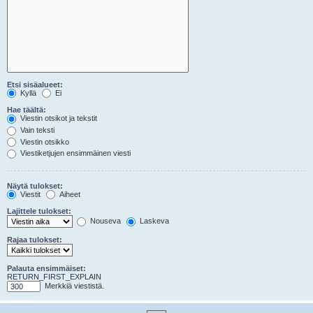
Etsi sisäalueet:
Kyllä
Ei
Hae täältä:
Viestin otsikot ja tekstit
Vain teksti
Viestin otsikko
Viestiketjujen ensimmäinen viesti
Näytä tulokset:
Viestit
Aiheet
Lajittele tulokset:
Nouseva
Laskeva
Rajaa tulokset:
Palauta ensimmäiset:
RETURN_FIRST_EXPLAIN
Merkkiä viestistä.