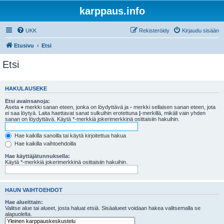
karppaus.info
UKK
Rekisteröidy
Kirjaudu sisään
Etusivu
Etsi
Etsi
HAKULAUSEKE
Etsi avainsanoja:
Aseta
+
merkki sanan eteen, jonka on löydyttävä ja
-
merkki sellaisen sanan eteen, jota
ei saa löytyä. Laita haettavat sanat sulkuihin erotettuna
|
-merkillä, mikäli vain yhden
sanan on löydyttävä. Käytä *-merkkiä jokerimerkkinä osittaisiin hakuihin.
Hae kaikilla sanoilla tai käytä kirjoitettua hakua
Hae kaikilla vaihtoehdoilla
Hae käyttäjätunnuksella:
Käytä *-merkkiä jokerimerkkinä osittaisiin hakuihin.
HAUN VAIHTOEHDOT
Hae alueittain:
Valitse alue tai alueet, josta haluat etsiä. Sisäalueet voidaan hakea valitsemalla se
alapuolelta.