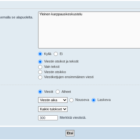
tsemalla se alapuolelta.
Kyllä
Ei
Viestin otsikot ja tekstit
Vain teksti
Viestin otsikko
Viestiketjujen ensimmäinen viesti
Viestit
Aiheet
Nouseva
Laskeva
Merkkiä viestistä.