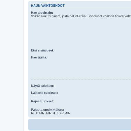
HAUN VAIHTOEHDOT
Hae alueittain:
Valitse alue tai alueet, josta haluat etsiä. Sisäalueet voidaan hakea vali
Etsi sisäalueet:
Hae täältä:
Näytä tulokset:
Lajittele tulokset:
Rajaa tulokset:
Palauta ensimmäiset:
RETURN_FIRST_EXPLAIN