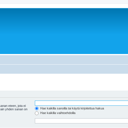
anan eteen, jota ei
Hae kaikilla sanoilla tai käytä kirjoitettua hakua
 vain yhden sanan on
Hae kaikilla vaihtoehdoilla