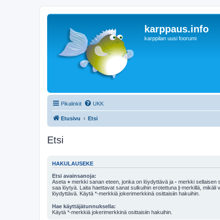
karppaus.info
karppilan uusi foorumi
Pikalinkit
UKK
Etusivu
Etsi
Etsi
HAKULAUSEKE
Etsi avainsanoja:
Aseta
+
merkki sanan eteen, jonka on löydyttävä ja
-
merkki sellaisen s
saa löytyä. Laita haettavat sanat sulkuihin erotettuna
|
-merkillä, mikäli
löydyttävä. Käytä *-merkkiä jokerimerkkinä osittaisiin hakuihin.
Hae käyttäjätunnuksella:
Käytä *-merkkiä jokerimerkkinä osittaisiin hakuihin.