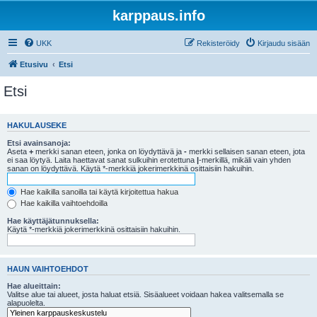
karppaus.info
UKK
Rekisteröidy
Kirjaudu sisään
Etusivu
Etsi
Etsi
HAKULAUSEKE
Etsi avainsanoja:
Aseta
+
merkki sanan eteen, jonka on löydyttävä ja
-
merkki sellaisen sanan eteen, jota
ei saa löytyä. Laita haettavat sanat sulkuihin erotettuna
|
-merkillä, mikäli vain yhden
sanan on löydyttävä. Käytä *-merkkiä jokerimerkkinä osittaisiin hakuihin.
Hae kaikilla sanoilla tai käytä kirjoitettua hakua
Hae kaikilla vaihtoehdoilla
Hae käyttäjätunnuksella:
Käytä *-merkkiä jokerimerkkinä osittaisiin hakuihin.
HAUN VAIHTOEHDOT
Hae alueittain:
Valitse alue tai alueet, josta haluat etsiä. Sisäalueet voidaan hakea valitsemalla se
alapuolelta.