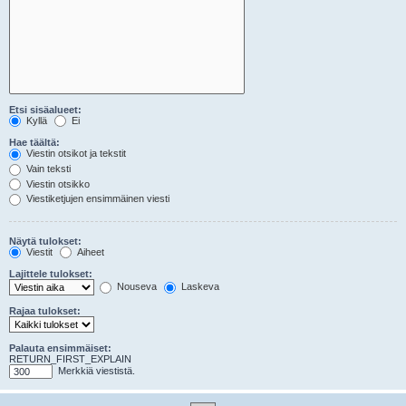
Etsi sisäalueet:
Kyllä
Ei
Hae täältä:
Viestin otsikot ja tekstit
Vain teksti
Viestin otsikko
Viestiketjujen ensimmäinen viesti
Näytä tulokset:
Viestit
Aiheet
Lajittele tulokset:
Nouseva
Laskeva
Rajaa tulokset:
Palauta ensimmäiset:
RETURN_FIRST_EXPLAIN
Merkkiä viestistä.