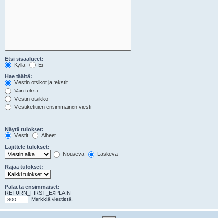
Etsi sisäalueet:
Kyllä
Ei
Hae täältä:
Viestin otsikot ja tekstit
Vain teksti
Viestin otsikko
Viestiketjujen ensimmäinen viesti
Näytä tulokset:
Viestit
Aiheet
Lajittele tulokset:
Nouseva
Laskeva
Rajaa tulokset:
Palauta ensimmäiset:
RETURN_FIRST_EXPLAIN
Merkkiä viestistä.