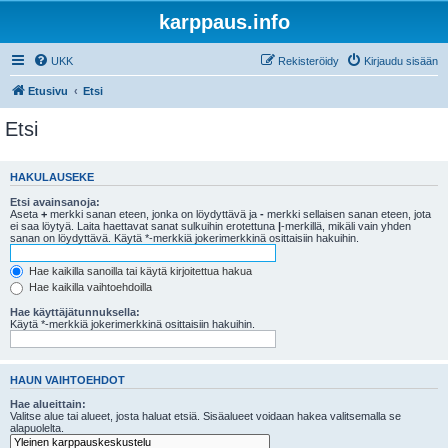
karppaus.info
UKK
Rekisteröidy
Kirjaudu sisään
Etusivu
Etsi
Etsi
HAKULAUSEKE
Etsi avainsanoja:
Aseta
+
merkki sanan eteen, jonka on löydyttävä ja
-
merkki sellaisen sanan eteen, jota
ei saa löytyä. Laita haettavat sanat sulkuihin erotettuna
|
-merkillä, mikäli vain yhden
sanan on löydyttävä. Käytä *-merkkiä jokerimerkkinä osittaisiin hakuihin.
Hae kaikilla sanoilla tai käytä kirjoitettua hakua
Hae kaikilla vaihtoehdoilla
Hae käyttäjätunnuksella:
Käytä *-merkkiä jokerimerkkinä osittaisiin hakuihin.
HAUN VAIHTOEHDOT
Hae alueittain:
Valitse alue tai alueet, josta haluat etsiä. Sisäalueet voidaan hakea valitsemalla se
alapuolelta.