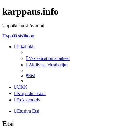
karppaus.info
karppilan uusi foorumi
Hyppää sisältöön
Pikalinkit
Vastaamattomat aiheet
Aktiiviset viestiketjut
Etsi
UKK
Kirjaudu sisään
Rekisteröidy
Etusivu
Etsi
Etsi