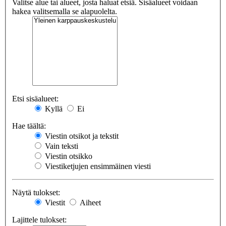
Valitse alue tai alueet, josta haluat etsiä. Sisäalueet voidaan
hakea valitsemalla se alapuolelta.
Etsi sisäalueet:
Kyllä
Ei
Hae täältä:
Viestin otsikot ja tekstit
Vain teksti
Viestin otsikko
Viestiketjujen ensimmäinen viesti
Näytä tulokset:
Viestit
Aiheet
Lajittele tulokset: