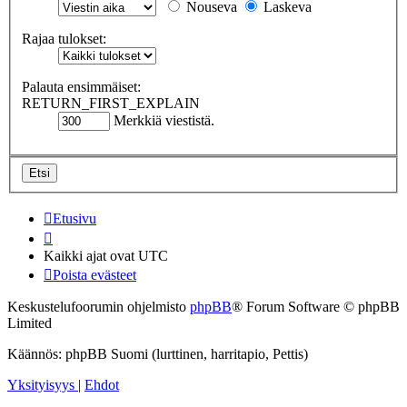
Nouseva
Laskeva
Rajaa tulokset:
Palauta ensimmäiset:
RETURN_FIRST_EXPLAIN
Merkkiä viestistä.
Etusivu
Kaikki ajat ovat
UTC
Poista evästeet
Keskustelufoorumin ohjelmisto
phpBB
® Forum Software © phpBB
Limited
Käännös: phpBB Suomi (lurttinen, harritapio, Pettis)
Yksityisyys
|
Ehdot