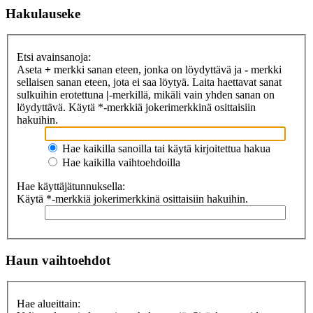
Hakulauseke
Etsi avainsanoja:
Aseta
+
merkki sanan eteen, jonka on löydyttävä ja
-
merkki
sellaisen sanan eteen, jota ei saa löytyä. Laita haettavat sanat
sulkuihin erotettuna
|
-merkillä, mikäli vain yhden sanan on
löydyttävä. Käytä *-merkkiä jokerimerkkinä osittaisiin
hakuihin.
Hae kaikilla sanoilla tai käytä kirjoitettua hakua
Hae kaikilla vaihtoehdoilla
Hae käyttäjätunnuksella:
Käytä *-merkkiä jokerimerkkinä osittaisiin hakuihin.
Haun vaihtoehdot
Hae alueittain: