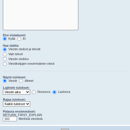
Etsi sisäalueet:
Kyllä
Ei
Hae täältä:
Viestin otsikot ja tekstit
Vain teksti
Viestin otsikko
Viestiketjujen ensimmäinen viesti
Näytä tulokset:
Viestit
Aiheet
Lajittele tulokset:
Nouseva
Laskeva
Rajaa tulokset:
Palauta ensimmäiset:
RETURN_FIRST_EXPLAIN
Merkkiä viestistä.