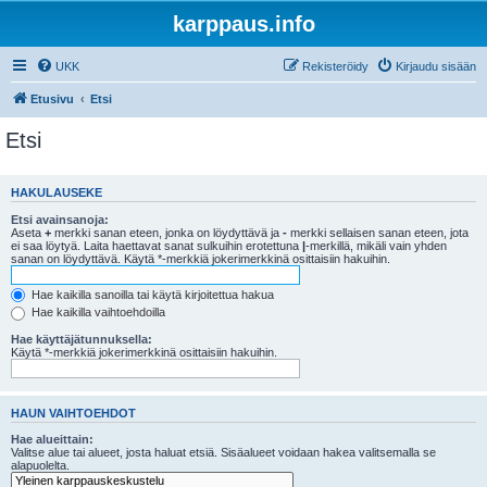
karppaus.info
UKK
Rekisteröidy
Kirjaudu sisään
Etusivu
Etsi
Etsi
HAKULAUSEKE
Etsi avainsanoja:
Aseta
+
merkki sanan eteen, jonka on löydyttävä ja
-
merkki sellaisen sanan eteen, jota
ei saa löytyä. Laita haettavat sanat sulkuihin erotettuna
|
-merkillä, mikäli vain yhden
sanan on löydyttävä. Käytä *-merkkiä jokerimerkkinä osittaisiin hakuihin.
Hae kaikilla sanoilla tai käytä kirjoitettua hakua
Hae kaikilla vaihtoehdoilla
Hae käyttäjätunnuksella:
Käytä *-merkkiä jokerimerkkinä osittaisiin hakuihin.
HAUN VAIHTOEHDOT
Hae alueittain:
Valitse alue tai alueet, josta haluat etsiä. Sisäalueet voidaan hakea valitsemalla se
alapuolelta.