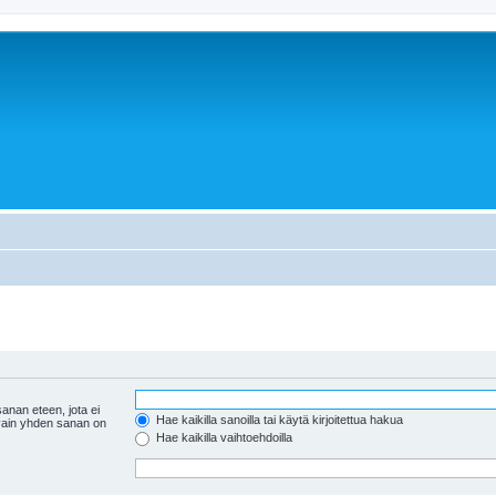
anan eteen, jota ei
Hae kaikilla sanoilla tai käytä kirjoitettua hakua
 vain yhden sanan on
Hae kaikilla vaihtoehdoilla