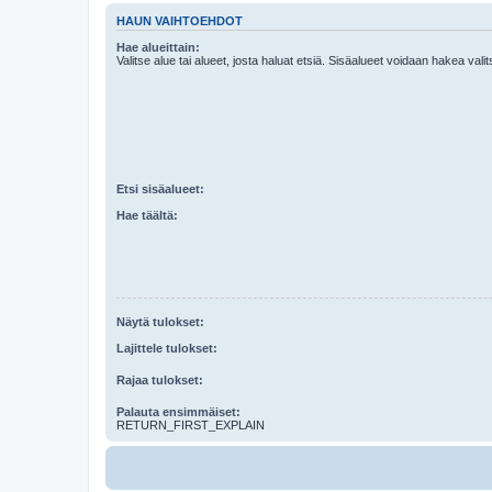
HAUN VAIHTOEHDOT
Hae alueittain:
Valitse alue tai alueet, josta haluat etsiä. Sisäalueet voidaan hakea vali
Etsi sisäalueet:
Hae täältä:
Näytä tulokset:
Lajittele tulokset:
Rajaa tulokset:
Palauta ensimmäiset:
RETURN_FIRST_EXPLAIN