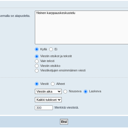
tsemalla se alapuolelta.
Kyllä
Ei
Viestin otsikot ja tekstit
Vain teksti
Viestin otsikko
Viestiketjujen ensimmäinen viesti
Viestit
Aiheet
Nouseva
Laskeva
Merkkiä viestistä.