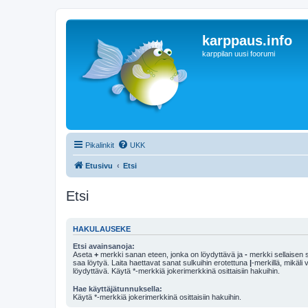
karppaus.info
karppilan uusi foorumi
Pikalinkit
UKK
Etusivu
Etsi
Etsi
HAKULAUSEKE
Etsi avainsanoja:
Aseta
+
merkki sanan eteen, jonka on löydyttävä ja
-
merkki sellaisen s
saa löytyä. Laita haettavat sanat sulkuihin erotettuna
|
-merkillä, mikäli
löydyttävä. Käytä *-merkkiä jokerimerkkinä osittaisiin hakuihin.
Hae käyttäjätunnuksella:
Käytä *-merkkiä jokerimerkkinä osittaisiin hakuihin.