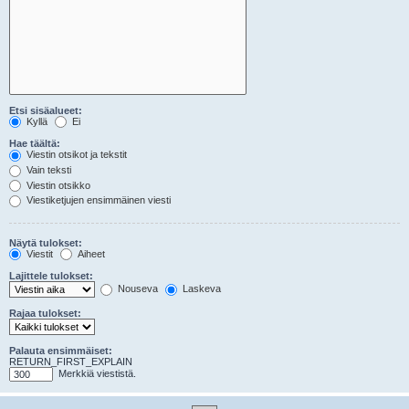
Etsi sisäalueet:
Kyllä
Ei
Hae täältä:
Viestin otsikot ja tekstit
Vain teksti
Viestin otsikko
Viestiketjujen ensimmäinen viesti
Näytä tulokset:
Viestit
Aiheet
Lajittele tulokset:
Nouseva
Laskeva
Rajaa tulokset:
Palauta ensimmäiset:
RETURN_FIRST_EXPLAIN
Merkkiä viestistä.