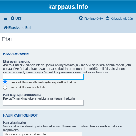
karppaus.info
UKK
Rekisteröidy
Kirjaudu sisään
Etusivu
Etsi
Etsi
HAKULAUSEKE
Etsi avainsanoja:
Aseta
+
merkki sanan eteen, jonka on löydyttävä ja
-
merkki sellaisen sanan eteen, jota
ei saa löytyä. Laita haettavat sanat sulkuihin erotettuna
|
-merkillä, mikäli vain yhden
sanan on löydyttävä. Käytä *-merkkiä jokerimerkkinä osittaisiin hakuihin.
Hae kaikilla sanoilla tai käytä kirjoitettua hakua
Hae kaikilla vaihtoehdoilla
Hae käyttäjätunnuksella:
Käytä *-merkkiä jokerimerkkinä osittaisiin hakuihin.
HAUN VAIHTOEHDOT
Hae alueittain:
Valitse alue tai alueet, josta haluat etsiä. Sisäalueet voidaan hakea valitsemalla se
alapuolelta.