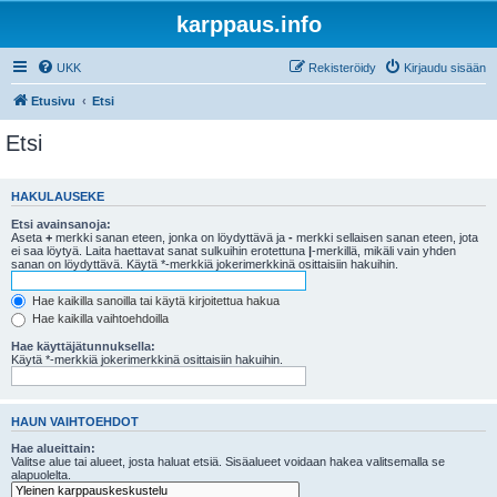
karppaus.info
UKK
Rekisteröidy
Kirjaudu sisään
Etusivu
Etsi
Etsi
HAKULAUSEKE
Etsi avainsanoja:
Aseta
+
merkki sanan eteen, jonka on löydyttävä ja
-
merkki sellaisen sanan eteen, jota
ei saa löytyä. Laita haettavat sanat sulkuihin erotettuna
|
-merkillä, mikäli vain yhden
sanan on löydyttävä. Käytä *-merkkiä jokerimerkkinä osittaisiin hakuihin.
Hae kaikilla sanoilla tai käytä kirjoitettua hakua
Hae kaikilla vaihtoehdoilla
Hae käyttäjätunnuksella:
Käytä *-merkkiä jokerimerkkinä osittaisiin hakuihin.
HAUN VAIHTOEHDOT
Hae alueittain:
Valitse alue tai alueet, josta haluat etsiä. Sisäalueet voidaan hakea valitsemalla se
alapuolelta.