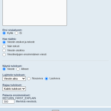
Etsi sisäalueet:
Kyllä
Ei
Hae täältä:
Viestin otsikot ja tekstit
Vain teksti
Viestin otsikko
Viestiketjujen ensimmäinen viesti
Näytä tulokset:
Viestit
Aiheet
Lajittele tulokset:
Nouseva
Laskeva
Rajaa tulokset:
Palauta ensimmäiset:
RETURN_FIRST_EXPLAIN
Merkkiä viestistä.