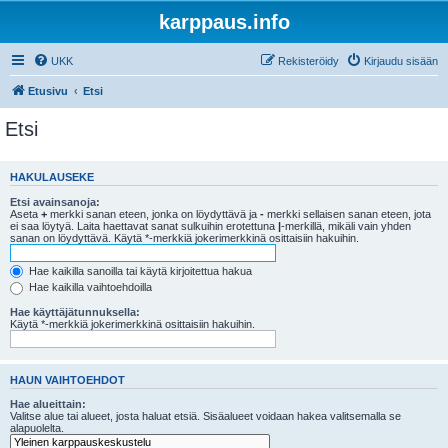
karppaus.info
UKK
Rekisteröidy
Kirjaudu sisään
Etusivu
Etsi
Etsi
HAKULAUSEKE
Etsi avainsanoja:
Aseta
+
merkki sanan eteen, jonka on löydyttävä ja
-
merkki sellaisen sanan eteen, jota
ei saa löytyä. Laita haettavat sanat sulkuihin erotettuna
|
-merkillä, mikäli vain yhden
sanan on löydyttävä. Käytä *-merkkiä jokerimerkkinä osittaisiin hakuihin.
Hae kaikilla sanoilla tai käytä kirjoitettua hakua
Hae kaikilla vaihtoehdoilla
Hae käyttäjätunnuksella:
Käytä *-merkkiä jokerimerkkinä osittaisiin hakuihin.
HAUN VAIHTOEHDOT
Hae alueittain:
Valitse alue tai alueet, josta haluat etsiä. Sisäalueet voidaan hakea valitsemalla se
alapuolelta.