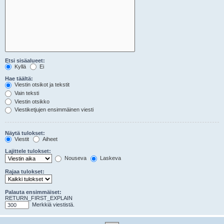
Etsi sisäalueet:
Kyllä
Ei
Hae täältä:
Viestin otsikot ja tekstit
Vain teksti
Viestin otsikko
Viestiketjujen ensimmäinen viesti
Näytä tulokset:
Viestit
Aiheet
Lajittele tulokset:
Nouseva
Laskeva
Rajaa tulokset:
Palauta ensimmäiset:
RETURN_FIRST_EXPLAIN
Merkkiä viestistä.