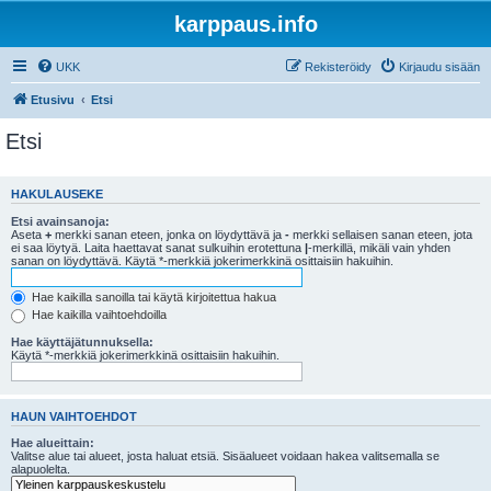
karppaus.info
UKK
Rekisteröidy
Kirjaudu sisään
Etusivu
Etsi
Etsi
HAKULAUSEKE
Etsi avainsanoja:
Aseta
+
merkki sanan eteen, jonka on löydyttävä ja
-
merkki sellaisen sanan eteen, jota
ei saa löytyä. Laita haettavat sanat sulkuihin erotettuna
|
-merkillä, mikäli vain yhden
sanan on löydyttävä. Käytä *-merkkiä jokerimerkkinä osittaisiin hakuihin.
Hae kaikilla sanoilla tai käytä kirjoitettua hakua
Hae kaikilla vaihtoehdoilla
Hae käyttäjätunnuksella:
Käytä *-merkkiä jokerimerkkinä osittaisiin hakuihin.
HAUN VAIHTOEHDOT
Hae alueittain:
Valitse alue tai alueet, josta haluat etsiä. Sisäalueet voidaan hakea valitsemalla se
alapuolelta.