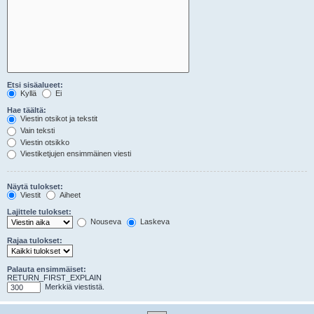
Etsi sisäalueet:
Kyllä
Ei
Hae täältä:
Viestin otsikot ja tekstit
Vain teksti
Viestin otsikko
Viestiketjujen ensimmäinen viesti
Näytä tulokset:
Viestit
Aiheet
Lajittele tulokset:
Nouseva
Laskeva
Rajaa tulokset:
Palauta ensimmäiset:
RETURN_FIRST_EXPLAIN
Merkkiä viestistä.