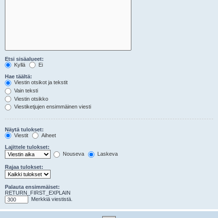
Etsi sisäalueet:
Kyllä
Ei
Hae täältä:
Viestin otsikot ja tekstit
Vain teksti
Viestin otsikko
Viestiketjujen ensimmäinen viesti
Näytä tulokset:
Viestit
Aiheet
Lajittele tulokset:
Nouseva
Laskeva
Rajaa tulokset:
Palauta ensimmäiset:
RETURN_FIRST_EXPLAIN
Merkkiä viestistä.