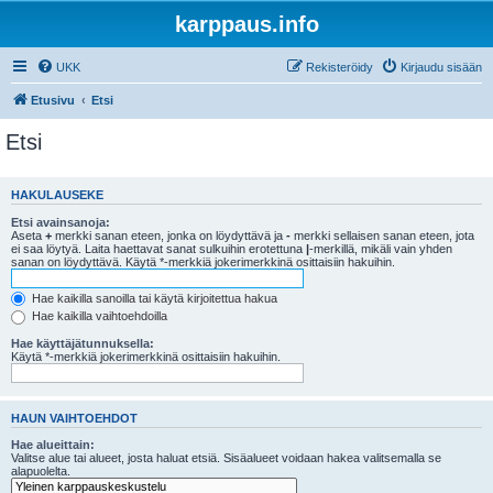
karppaus.info
UKK
Rekisteröidy
Kirjaudu sisään
Etusivu
Etsi
Etsi
HAKULAUSEKE
Etsi avainsanoja:
Aseta
+
merkki sanan eteen, jonka on löydyttävä ja
-
merkki sellaisen sanan eteen, jota
ei saa löytyä. Laita haettavat sanat sulkuihin erotettuna
|
-merkillä, mikäli vain yhden
sanan on löydyttävä. Käytä *-merkkiä jokerimerkkinä osittaisiin hakuihin.
Hae kaikilla sanoilla tai käytä kirjoitettua hakua
Hae kaikilla vaihtoehdoilla
Hae käyttäjätunnuksella:
Käytä *-merkkiä jokerimerkkinä osittaisiin hakuihin.
HAUN VAIHTOEHDOT
Hae alueittain:
Valitse alue tai alueet, josta haluat etsiä. Sisäalueet voidaan hakea valitsemalla se
alapuolelta.