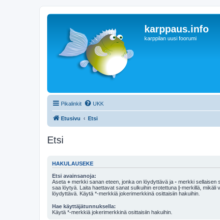
karppaus.info
karppilan uusi foorumi
Pikalinkit
UKK
Etusivu
Etsi
Etsi
HAKULAUSEKE
Etsi avainsanoja:
Aseta
+
merkki sanan eteen, jonka on löydyttävä ja
-
merkki sellaisen s
saa löytyä. Laita haettavat sanat sulkuihin erotettuna
|
-merkillä, mikäli
löydyttävä. Käytä *-merkkiä jokerimerkkinä osittaisiin hakuihin.
Hae käyttäjätunnuksella:
Käytä *-merkkiä jokerimerkkinä osittaisiin hakuihin.