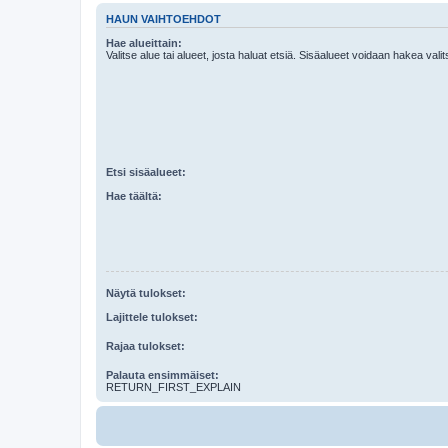
HAUN VAIHTOEHDOT
Hae alueittain:
Valitse alue tai alueet, josta haluat etsiä. Sisäalueet voidaan hakea vali
Etsi sisäalueet:
Hae täältä:
Näytä tulokset:
Lajittele tulokset:
Rajaa tulokset:
Palauta ensimmäiset:
RETURN_FIRST_EXPLAIN