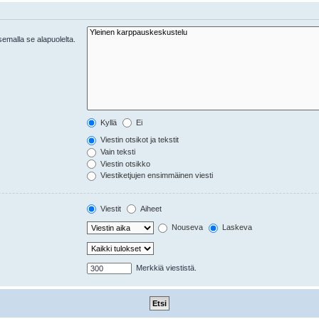
tsemalla se alapuolelta.
Kyllä
Ei
Viestin otsikot ja tekstit
Vain teksti
Viestin otsikko
Viestiketjujen ensimmäinen viesti
Viestit
Aiheet
Nouseva
Laskeva
Merkkiä viestistä.