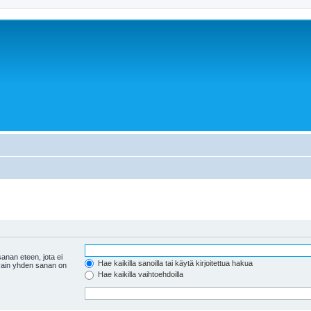
anan eteen, jota ei
Hae kaikilla sanoilla tai käytä kirjoitettua hakua
 vain yhden sanan on
Hae kaikilla vaihtoehdoilla