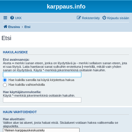
karppaus.info
UKK
Rekisteröidy
Kirjaudu sisään
Etusivu
Etsi
Etsi
HAKULAUSEKE
Etsi avainsanoja:
Aseta
+
merkki sanan eteen, jonka on löydyttävä ja
-
merkki sellaisen sanan eteen, jota
ei saa löytyä. Laita haettavat sanat sulkuihin erotettuna
|
-merkillä, mikäli vain yhden
sanan on löydyttävä. Käytä *-merkkiä jokerimerkkinä osittaisiin hakuihin.
Hae kaikilla sanoilla tai käytä kirjoitettua hakua
Hae kaikilla vaihtoehdoilla
Hae käyttäjätunnuksella:
Käytä *-merkkiä jokerimerkkinä osittaisiin hakuihin.
HAUN VAIHTOEHDOT
Hae alueittain:
Valitse alue tai alueet, josta haluat etsiä. Sisäalueet voidaan hakea valitsemalla se
alapuolelta.