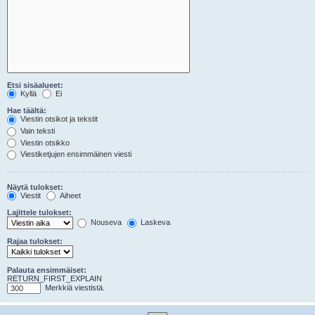
Etsi sisäalueet:
Kyllä
Ei
Hae täältä:
Viestin otsikot ja tekstit
Vain teksti
Viestin otsikko
Viestiketjujen ensimmäinen viesti
Näytä tulokset:
Viestit
Aiheet
Lajittele tulokset:
Nouseva
Laskeva
Rajaa tulokset:
Palauta ensimmäiset:
RETURN_FIRST_EXPLAIN
Merkkiä viestistä.