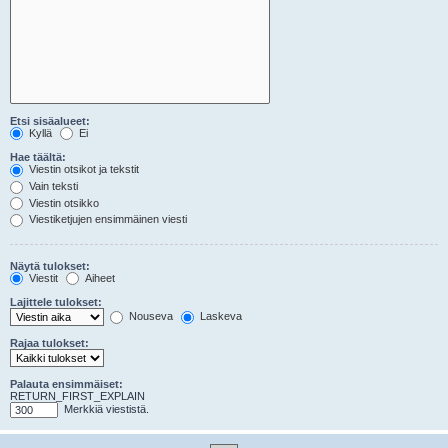
Etsi sisäalueet:
Kyllä
Ei
Hae täältä:
Viestin otsikot ja tekstit
Vain teksti
Viestin otsikko
Viestiketjujen ensimmäinen viesti
Näytä tulokset:
Viestit
Aiheet
Lajittele tulokset:
Nouseva
Laskeva
Rajaa tulokset:
Palauta ensimmäiset:
RETURN_FIRST_EXPLAIN
Merkkiä viestistä.