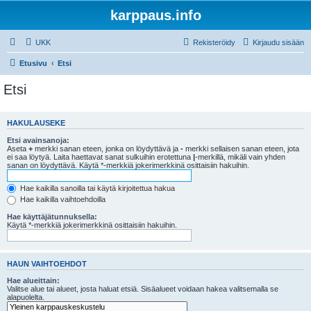
karppaus.info
UKK
Rekisteröidy
Kirjaudu sisään
Etusivu
Etsi
Etsi
HAKULAUSEKE
Etsi avainsanoja:
Aseta
+
merkki sanan eteen, jonka on löydyttävä ja
-
merkki sellaisen sanan eteen, jota
ei saa löytyä. Laita haettavat sanat sulkuihin erotettuna
|
-merkillä, mikäli vain yhden
sanan on löydyttävä. Käytä *-merkkiä jokerimerkkinä osittaisiin hakuihin.
Hae kaikilla sanoilla tai käytä kirjoitettua hakua
Hae kaikilla vaihtoehdoilla
Hae käyttäjätunnuksella:
Käytä *-merkkiä jokerimerkkinä osittaisiin hakuihin.
HAUN VAIHTOEHDOT
Hae alueittain:
Valitse alue tai alueet, josta haluat etsiä. Sisäalueet voidaan hakea valitsemalla se
alapuolelta.