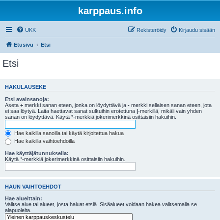
karppaus.info
UKK
Rekisteröidy
Kirjaudu sisään
Etusivu
Etsi
Etsi
HAKULAUSEKE
Etsi avainsanoja:
Aseta
+
merkki sanan eteen, jonka on löydyttävä ja
-
merkki sellaisen sanan eteen, jota
ei saa löytyä. Laita haettavat sanat sulkuihin erotettuna
|
-merkillä, mikäli vain yhden
sanan on löydyttävä. Käytä *-merkkiä jokerimerkkinä osittaisiin hakuihin.
Hae kaikilla sanoilla tai käytä kirjoitettua hakua
Hae kaikilla vaihtoehdoilla
Hae käyttäjätunnuksella:
Käytä *-merkkiä jokerimerkkinä osittaisiin hakuihin.
HAUN VAIHTOEHDOT
Hae alueittain:
Valitse alue tai alueet, josta haluat etsiä. Sisäalueet voidaan hakea valitsemalla se
alapuolelta.