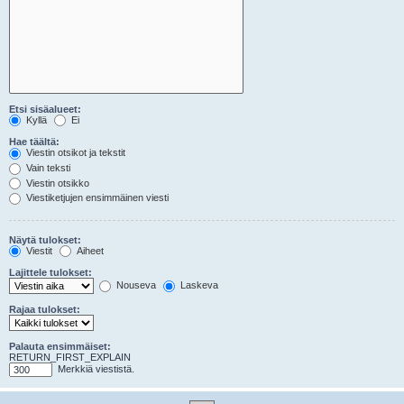
Etsi sisäalueet:
Kyllä
Ei
Hae täältä:
Viestin otsikot ja tekstit
Vain teksti
Viestin otsikko
Viestiketjujen ensimmäinen viesti
Näytä tulokset:
Viestit
Aiheet
Lajittele tulokset:
Nouseva
Laskeva
Rajaa tulokset:
Palauta ensimmäiset:
RETURN_FIRST_EXPLAIN
Merkkiä viestistä.