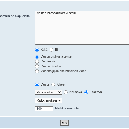
tsemalla se alapuolelta.
Kyllä
Ei
Viestin otsikot ja tekstit
Vain teksti
Viestin otsikko
Viestiketjujen ensimmäinen viesti
Viestit
Aiheet
Nouseva
Laskeva
Merkkiä viestistä.