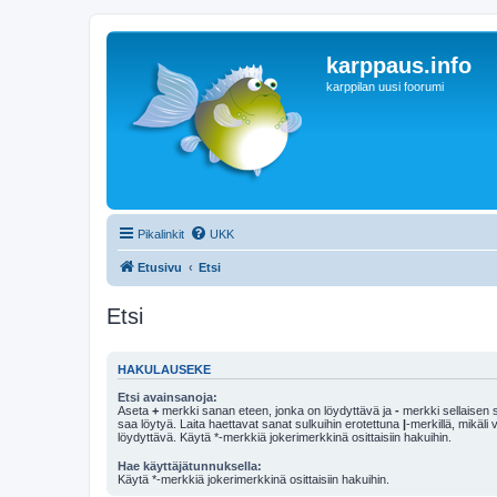
karppaus.info
karppilan uusi foorumi
Pikalinkit
UKK
Etusivu
Etsi
Etsi
HAKULAUSEKE
Etsi avainsanoja:
Aseta
+
merkki sanan eteen, jonka on löydyttävä ja
-
merkki sellaisen s
saa löytyä. Laita haettavat sanat sulkuihin erotettuna
|
-merkillä, mikäli
löydyttävä. Käytä *-merkkiä jokerimerkkinä osittaisiin hakuihin.
Hae käyttäjätunnuksella:
Käytä *-merkkiä jokerimerkkinä osittaisiin hakuihin.