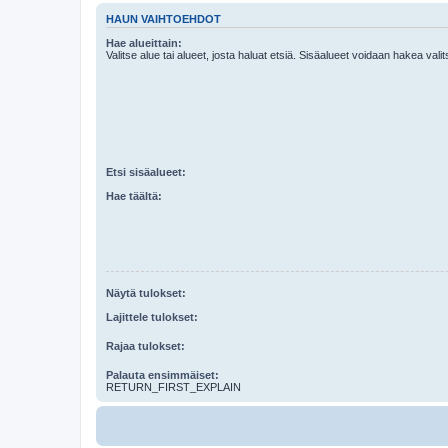
HAUN VAIHTOEHDOT
Hae alueittain:
Valitse alue tai alueet, josta haluat etsiä. Sisäalueet voidaan hakea vali
Etsi sisäalueet:
Hae täältä:
Näytä tulokset:
Lajittele tulokset:
Rajaa tulokset:
Palauta ensimmäiset:
RETURN_FIRST_EXPLAIN