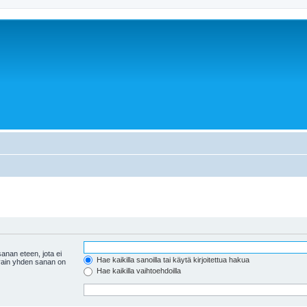
anan eteen, jota ei
Hae kaikilla sanoilla tai käytä kirjoitettua hakua
 vain yhden sanan on
Hae kaikilla vaihtoehdoilla