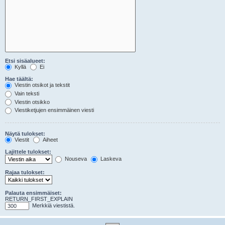
Etsi sisäalueet:
Kyllä
Ei
Hae täältä:
Viestin otsikot ja tekstit
Vain teksti
Viestin otsikko
Viestiketjujen ensimmäinen viesti
Näytä tulokset:
Viestit
Aiheet
Lajittele tulokset:
Nouseva
Laskeva
Rajaa tulokset:
Palauta ensimmäiset:
RETURN_FIRST_EXPLAIN
Merkkiä viestistä.