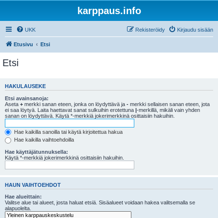
karppaus.info
UKK
Rekisteröidy
Kirjaudu sisään
Etusivu
Etsi
Etsi
HAKULAUSEKE
Etsi avainsanoja:
Aseta
+
merkki sanan eteen, jonka on löydyttävä ja
-
merkki sellaisen sanan eteen, jota
ei saa löytyä. Laita haettavat sanat sulkuihin erotettuna
|
-merkillä, mikäli vain yhden
sanan on löydyttävä. Käytä *-merkkiä jokerimerkkinä osittaisiin hakuihin.
Hae kaikilla sanoilla tai käytä kirjoitettua hakua
Hae kaikilla vaihtoehdoilla
Hae käyttäjätunnuksella:
Käytä *-merkkiä jokerimerkkinä osittaisiin hakuihin.
HAUN VAIHTOEHDOT
Hae alueittain:
Valitse alue tai alueet, josta haluat etsiä. Sisäalueet voidaan hakea valitsemalla se
alapuolelta.