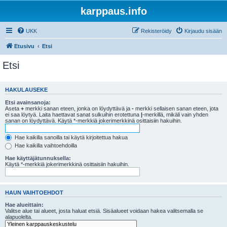
karppaus.info
UKK
Rekisteröidy
Kirjaudu sisään
Etusivu
Etsi
Etsi
HAKULAUSEKE
Etsi avainsanoja:
Aseta
+
merkki sanan eteen, jonka on löydyttävä ja
-
merkki sellaisen sanan eteen, jota
ei saa löytyä. Laita haettavat sanat sulkuihin erotettuna
|
-merkillä, mikäli vain yhden
sanan on löydyttävä. Käytä *-merkkiä jokerimerkkinä osittaisiin hakuihin.
Hae kaikilla sanoilla tai käytä kirjoitettua hakua
Hae kaikilla vaihtoehdoilla
Hae käyttäjätunnuksella:
Käytä *-merkkiä jokerimerkkinä osittaisiin hakuihin.
HAUN VAIHTOEHDOT
Hae alueittain:
Valitse alue tai alueet, josta haluat etsiä. Sisäalueet voidaan hakea valitsemalla se
alapuolelta.