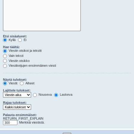
Etsi sisäalueet:
Kyllä
Ei
Hae täältä:
Viestin otsikot ja tekstit
Vain teksti
Viestin otsikko
Viestiketjujen ensimmäinen viesti
Näytä tulokset:
Viestit
Aiheet
Lajittele tulokset:
Nouseva
Laskeva
Rajaa tulokset:
Palauta ensimmäiset:
RETURN_FIRST_EXPLAIN
Merkkiä viestistä.