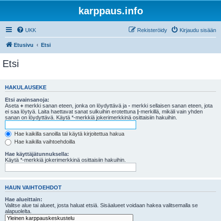
karppaus.info
UKK
Rekisteröidy
Kirjaudu sisään
Etusivu
Etsi
Etsi
HAKULAUSEKE
Etsi avainsanoja:
Aseta
+
merkki sanan eteen, jonka on löydyttävä ja
-
merkki sellaisen sanan eteen, jota
ei saa löytyä. Laita haettavat sanat sulkuihin erotettuna
|
-merkillä, mikäli vain yhden
sanan on löydyttävä. Käytä *-merkkiä jokerimerkkinä osittaisiin hakuihin.
Hae kaikilla sanoilla tai käytä kirjoitettua hakua
Hae kaikilla vaihtoehdoilla
Hae käyttäjätunnuksella:
Käytä *-merkkiä jokerimerkkinä osittaisiin hakuihin.
HAUN VAIHTOEHDOT
Hae alueittain:
Valitse alue tai alueet, josta haluat etsiä. Sisäalueet voidaan hakea valitsemalla se
alapuolelta.