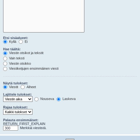
Etsi sisäalueet:
Kyllä
Ei
Hae täältä:
Viestin otsikot ja tekstit
Vain teksti
Viestin otsikko
Viestiketjujen ensimmäinen viesti
Näytä tulokset:
Viestit
Aiheet
Lajittele tulokset:
Nouseva
Laskeva
Rajaa tulokset:
Palauta ensimmäiset:
RETURN_FIRST_EXPLAIN
Merkkiä viestistä.