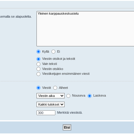
tsemalla se alapuolelta.
Kyllä
Ei
Viestin otsikot ja tekstit
Vain teksti
Viestin otsikko
Viestiketjujen ensimmäinen viesti
Viestit
Aiheet
Nouseva
Laskeva
Merkkiä viestistä.