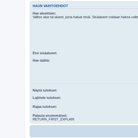
HAUN VAIHTOEHDOT
Hae alueittain:
Valitse alue tai alueet, josta haluat etsiä. Sisäalueet voidaan hakea vali
Etsi sisäalueet:
Hae täältä:
Näytä tulokset:
Lajittele tulokset:
Rajaa tulokset:
Palauta ensimmäiset:
RETURN_FIRST_EXPLAIN