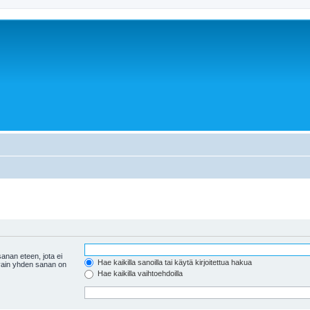
anan eteen, jota ei
Hae kaikilla sanoilla tai käytä kirjoitettua hakua
 vain yhden sanan on
Hae kaikilla vaihtoehdoilla