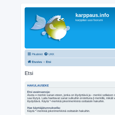
karppaus.info
karppilan uusi foorumi
Pikalinkit
UKK
Etusivu
Etsi
Etsi
HAKULAUSEKE
Etsi avainsanoja:
Aseta
+
merkki sanan eteen, jonka on löydyttävä ja
-
merkki sellaisen s
saa löytyä. Laita haettavat sanat sulkuihin erotettuna
|
-merkillä, mikäli
löydyttävä. Käytä *-merkkiä jokerimerkkinä osittaisiin hakuihin.
Hae käyttäjätunnuksella:
Käytä *-merkkiä jokerimerkkinä osittaisiin hakuihin.