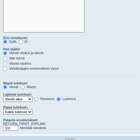
Etsi sisäalueet:
Kyllä
Ei
Hae täältä:
Viestin otsikot ja tekstit
Vain teksti
Viestin otsikko
Viestiketjujen ensimmäinen viesti
Näytä tulokset:
Viestit
Aiheet
Lajittele tulokset:
Nouseva
Laskeva
Rajaa tulokset:
Palauta ensimmäiset:
RETURN_FIRST_EXPLAIN
Merkkiä viestistä.