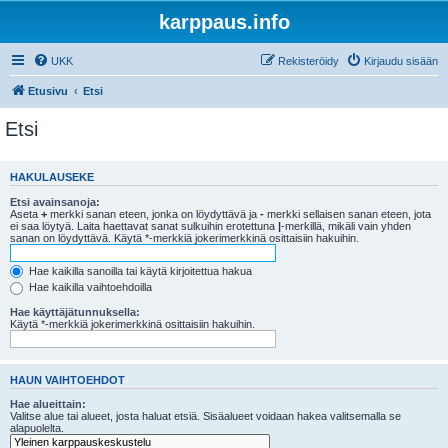
karppaus.info
UKK
Rekisteröidy
Kirjaudu sisään
Etusivu
Etsi
Etsi
HAKULAUSEKE
Etsi avainsanoja:
Aseta
+
merkki sanan eteen, jonka on löydyttävä ja
-
merkki sellaisen sanan eteen, jota
ei saa löytyä. Laita haettavat sanat sulkuihin erotettuna
|
-merkillä, mikäli vain yhden
sanan on löydyttävä. Käytä *-merkkiä jokerimerkkinä osittaisiin hakuihin.
Hae kaikilla sanoilla tai käytä kirjoitettua hakua
Hae kaikilla vaihtoehdoilla
Hae käyttäjätunnuksella:
Käytä *-merkkiä jokerimerkkinä osittaisiin hakuihin.
HAUN VAIHTOEHDOT
Hae alueittain:
Valitse alue tai alueet, josta haluat etsiä. Sisäalueet voidaan hakea valitsemalla se
alapuolelta.