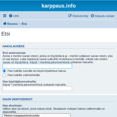
karppaus.info
UKK
Rekisteröidy
Kirjaudu sisään
Etusivu
Etsi
Etsi
HAKULAUSEKE
Etsi avainsanoja:
Aseta
+
merkki sanan eteen, jonka on löydyttävä ja
-
merkki sellaisen sanan eteen, jota
ei saa löytyä. Laita haettavat sanat sulkuihin erotettuna
|
-merkillä, mikäli vain yhden
sanan on löydyttävä. Käytä *-merkkiä jokerimerkkinä osittaisiin hakuihin.
Hae kaikilla sanoilla tai käytä kirjoitettua hakua
Hae kaikilla vaihtoehdoilla
Hae käyttäjätunnuksella:
Käytä *-merkkiä jokerimerkkinä osittaisiin hakuihin.
HAUN VAIHTOEHDOT
Hae alueittain:
Valitse alue tai alueet, josta haluat etsiä. Sisäalueet voidaan hakea valitsemalla se
alapuolelta.