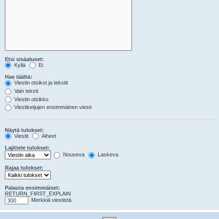
Etsi sisäalueet:
Kyllä
Ei
Hae täältä:
Viestin otsikot ja tekstit
Vain teksti
Viestin otsikko
Viestiketjujen ensimmäinen viesti
Näytä tulokset:
Viestit
Aiheet
Lajittele tulokset:
Nouseva
Laskeva
Rajaa tulokset:
Palauta ensimmäiset:
RETURN_FIRST_EXPLAIN
Merkkiä viestistä.