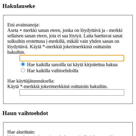
Hakulauseke
Etsi avainsanoja:
Aseta
+
merkki sanan eteen, jonka on löydyttävä ja
-
merkki
sellaisen sanan eteen, jota ei saa löytyä. Laita haettavat sanat
sulkuihin erotettuna
|
-merkillä, mikäli vain yhden sanan on
löydyttävä. Käytä *-merkkiä jokerimerkkinä osittaisiin
hakuihin.
Hae kaikilla sanoilla tai käytä kirjoitettua hakua
Hae kaikilla vaihtoehdoilla
Hae käyttäjätunnuksella:
Käytä *-merkkiä jokerimerkkinä osittaisiin hakuihin.
Haun vaihtoehdot
Hae alueittain: