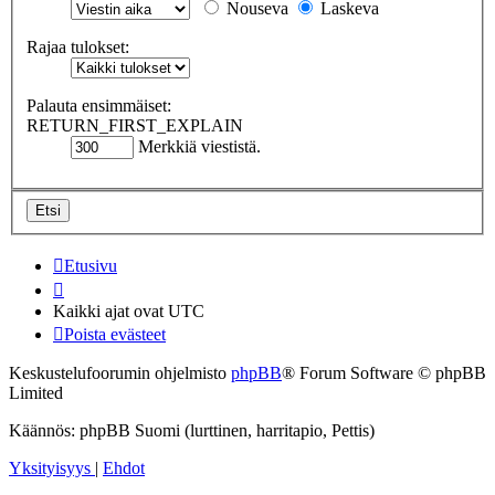
Nouseva
Laskeva
Rajaa tulokset:
Palauta ensimmäiset:
RETURN_FIRST_EXPLAIN
Merkkiä viestistä.
Etusivu
Kaikki ajat ovat
UTC
Poista evästeet
Keskustelufoorumin ohjelmisto
phpBB
® Forum Software © phpBB
Limited
Käännös: phpBB Suomi (lurttinen, harritapio, Pettis)
Yksityisyys
|
Ehdot