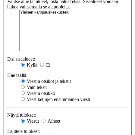
Valitse alue tai alueet, josta haluat etsiä. Sisäalueet voidaan
hakea valitsemalla se alapuolelta.
Etsi sisäalueet:
Kyllä
Ei
Hae täältä:
Viestin otsikot ja tekstit
Vain teksti
Viestin otsikko
Viestiketjujen ensimmäinen viesti
Näytä tulokset:
Viestit
Aiheet
Lajittele tulokset: