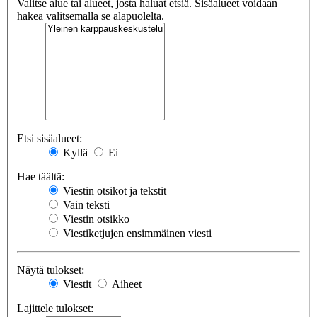
Valitse alue tai alueet, josta haluat etsiä. Sisäalueet voidaan
hakea valitsemalla se alapuolelta.
Etsi sisäalueet:
Kyllä
Ei
Hae täältä:
Viestin otsikot ja tekstit
Vain teksti
Viestin otsikko
Viestiketjujen ensimmäinen viesti
Näytä tulokset:
Viestit
Aiheet
Lajittele tulokset: