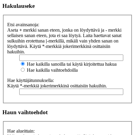
Hakulauseke
Etsi avainsanoja:
Aseta
+
merkki sanan eteen, jonka on löydyttävä ja
-
merkki
sellaisen sanan eteen, jota ei saa löytyä. Laita haettavat sanat
sulkuihin erotettuna
|
-merkillä, mikäli vain yhden sanan on
löydyttävä. Käytä *-merkkiä jokerimerkkinä osittaisiin
hakuihin.
Hae kaikilla sanoilla tai käytä kirjoitettua hakua
Hae kaikilla vaihtoehdoilla
Hae käyttäjätunnuksella:
Käytä *-merkkiä jokerimerkkinä osittaisiin hakuihin.
Haun vaihtoehdot
Hae alueittain: