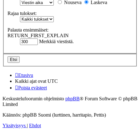
Nouseva
Laskeva
Rajaa tulokset:
Palauta ensimmäiset:
RETURN_FIRST_EXPLAIN
Merkkiä viestistä.
Etusivu
Kaikki ajat ovat
UTC
Poista evästeet
Keskustelufoorumin ohjelmisto
phpBB
® Forum Software © phpBB
Limited
Käännös: phpBB Suomi (lurttinen, harritapio, Pettis)
Yksityisyys
|
Ehdot