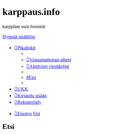
karppaus.info
karppilan uusi foorumi
Hyppää sisältöön
Pikalinkit
Vastaamattomat aiheet
Aktiiviset viestiketjut
Etsi
UKK
Kirjaudu sisään
Rekisteröidy
Etusivu
Etsi
Etsi