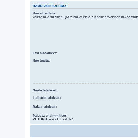
HAUN VAIHTOEHDOT
Hae alueittain:
Valitse alue tai alueet, josta haluat etsiä. Sisäalueet voidaan hakea vali
Etsi sisäalueet:
Hae täältä:
Näytä tulokset:
Lajittele tulokset:
Rajaa tulokset:
Palauta ensimmäiset:
RETURN_FIRST_EXPLAIN