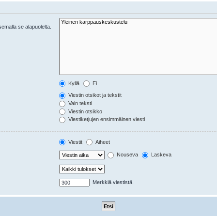
tsemalla se alapuolelta.
Kyllä
Ei
Viestin otsikot ja tekstit
Vain teksti
Viestin otsikko
Viestiketjujen ensimmäinen viesti
Viestit
Aiheet
Nouseva
Laskeva
Merkkiä viestistä.