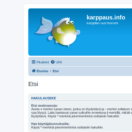
karppaus.info
karppilan uusi foorumi
Pikalinkit
UKK
Etusivu
Etsi
Etsi
HAKULAUSEKE
Etsi avainsanoja:
Aseta
+
merkki sanan eteen, jonka on löydyttävä ja
-
merkki sellaisen s
saa löytyä. Laita haettavat sanat sulkuihin erotettuna
|
-merkillä, mikäli
löydyttävä. Käytä *-merkkiä jokerimerkkinä osittaisiin hakuihin.
Hae käyttäjätunnuksella:
Käytä *-merkkiä jokerimerkkinä osittaisiin hakuihin.