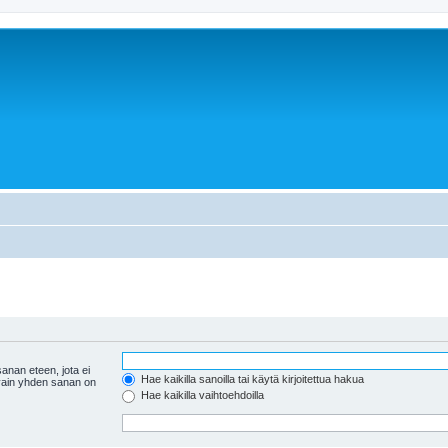
anan eteen, jota ei
Hae kaikilla sanoilla tai käytä kirjoitettua hakua
 vain yhden sanan on
Hae kaikilla vaihtoehdoilla