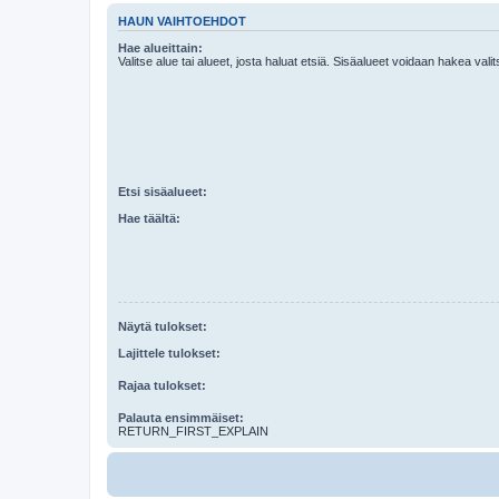
HAUN VAIHTOEHDOT
Hae alueittain:
Valitse alue tai alueet, josta haluat etsiä. Sisäalueet voidaan hakea vali
Etsi sisäalueet:
Hae täältä:
Näytä tulokset:
Lajittele tulokset:
Rajaa tulokset:
Palauta ensimmäiset:
RETURN_FIRST_EXPLAIN