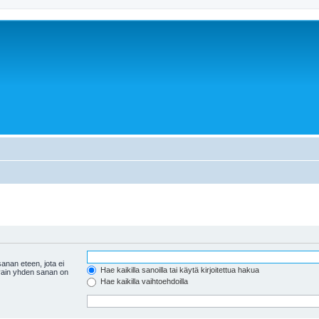
anan eteen, jota ei
Hae kaikilla sanoilla tai käytä kirjoitettua hakua
 vain yhden sanan on
Hae kaikilla vaihtoehdoilla