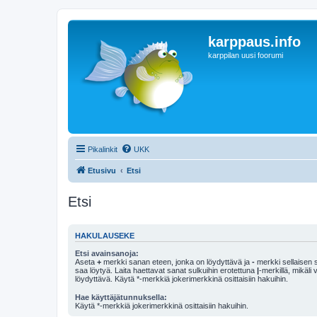
karppaus.info
karppilan uusi foorumi
Pikalinkit
UKK
Etusivu
Etsi
Etsi
HAKULAUSEKE
Etsi avainsanoja:
Aseta
+
merkki sanan eteen, jonka on löydyttävä ja
-
merkki sellaisen s
saa löytyä. Laita haettavat sanat sulkuihin erotettuna
|
-merkillä, mikäli
löydyttävä. Käytä *-merkkiä jokerimerkkinä osittaisiin hakuihin.
Hae käyttäjätunnuksella:
Käytä *-merkkiä jokerimerkkinä osittaisiin hakuihin.