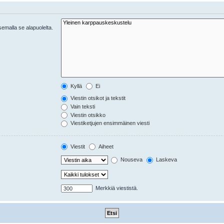
tsemalla se alapuolelta.
Kyllä
Ei
Viestin otsikot ja tekstit
Vain teksti
Viestin otsikko
Viestiketjujen ensimmäinen viesti
Viestit
Aiheet
Nouseva
Laskeva
Merkkiä viestistä.