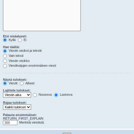
Etsi sisäalueet:
Kyllä
Ei
Hae täältä:
Viestin otsikot ja tekstit
Vain teksti
Viestin otsikko
Viestiketjujen ensimmäinen viesti
Näytä tulokset:
Viestit
Aiheet
Lajittele tulokset:
Nouseva
Laskeva
Rajaa tulokset:
Palauta ensimmäiset:
RETURN_FIRST_EXPLAIN
Merkkiä viestistä.