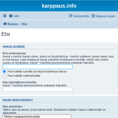
karppaus.info
UKK
Rekisteröidy
Kirjaudu sisään
Etusivu
Etsi
Etsi
HAKULAUSEKE
Etsi avainsanoja:
Aseta
+
merkki sanan eteen, jonka on löydyttävä ja
-
merkki sellaisen sanan eteen, jota
ei saa löytyä. Laita haettavat sanat sulkuihin erotettuna
|
-merkillä, mikäli vain yhden
sanan on löydyttävä. Käytä *-merkkiä jokerimerkkinä osittaisiin hakuihin.
Hae kaikilla sanoilla tai käytä kirjoitettua hakua
Hae kaikilla vaihtoehdoilla
Hae käyttäjätunnuksella:
Käytä *-merkkiä jokerimerkkinä osittaisiin hakuihin.
HAUN VAIHTOEHDOT
Hae alueittain:
Valitse alue tai alueet, josta haluat etsiä. Sisäalueet voidaan hakea valitsemalla se
alapuolelta.