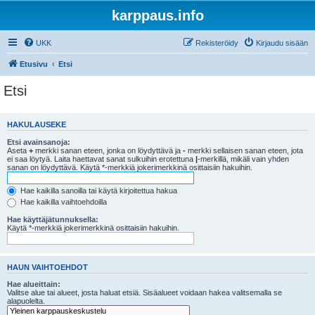
karppaus.info
UKK
Rekisteröidy
Kirjaudu sisään
Etusivu
Etsi
Etsi
HAKULAUSEKE
Etsi avainsanoja:
Aseta
+
merkki sanan eteen, jonka on löydyttävä ja
-
merkki sellaisen sanan eteen, jota
ei saa löytyä. Laita haettavat sanat sulkuihin erotettuna
|
-merkillä, mikäli vain yhden
sanan on löydyttävä. Käytä *-merkkiä jokerimerkkinä osittaisiin hakuihin.
Hae kaikilla sanoilla tai käytä kirjoitettua hakua
Hae kaikilla vaihtoehdoilla
Hae käyttäjätunnuksella:
Käytä *-merkkiä jokerimerkkinä osittaisiin hakuihin.
HAUN VAIHTOEHDOT
Hae alueittain:
Valitse alue tai alueet, josta haluat etsiä. Sisäalueet voidaan hakea valitsemalla se
alapuolelta.