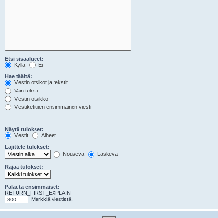
Etsi sisäalueet:
Kyllä
Ei
Hae täältä:
Viestin otsikot ja tekstit
Vain teksti
Viestin otsikko
Viestiketjujen ensimmäinen viesti
Näytä tulokset:
Viestit
Aiheet
Lajittele tulokset:
Nouseva
Laskeva
Rajaa tulokset:
Palauta ensimmäiset:
RETURN_FIRST_EXPLAIN
Merkkiä viestistä.