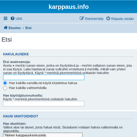
karppaus.info
UKK
Rekisteröidy
Kirjaudu sisään
Etusivu
Etsi
Etsi
HAKULAUSEKE
Etsi avainsanoja:
Aseta
+
merkki sanan eteen, jonka on löydyttävä ja
-
merkki sellaisen sanan eteen, jota
ei saa löytyä. Laita haettavat sanat sulkuihin erotettuna
|
-merkillä, mikäli vain yhden
sanan on löydyttävä. Käytä *-merkkiä jokerimerkkinä osittaisiin hakuihin.
Hae kaikilla sanoilla tai käytä kirjoitettua hakua
Hae kaikilla vaihtoehdoilla
Hae käyttäjätunnuksella:
Käytä *-merkkiä jokerimerkkinä osittaisiin hakuihin.
HAUN VAIHTOEHDOT
Hae alueittain:
Valitse alue tai alueet, josta haluat etsiä. Sisäalueet voidaan hakea valitsemalla se
alapuolelta.