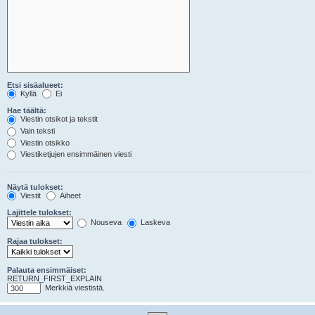
Etsi sisäalueet:
Kyllä
Ei
Hae täältä:
Viestin otsikot ja tekstit
Vain teksti
Viestin otsikko
Viestiketjujen ensimmäinen viesti
Näytä tulokset:
Viestit
Aiheet
Lajittele tulokset:
Nouseva
Laskeva
Rajaa tulokset:
Palauta ensimmäiset:
RETURN_FIRST_EXPLAIN
Merkkiä viestistä.