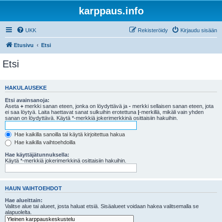
karppaus.info
UKK
Rekisteröidy
Kirjaudu sisään
Etusivu
Etsi
Etsi
HAKULAUSEKE
Etsi avainsanoja:
Aseta
+
merkki sanan eteen, jonka on löydyttävä ja
-
merkki sellaisen sanan eteen, jota
ei saa löytyä. Laita haettavat sanat sulkuihin erotettuna
|
-merkillä, mikäli vain yhden
sanan on löydyttävä. Käytä *-merkkiä jokerimerkkinä osittaisiin hakuihin.
Hae kaikilla sanoilla tai käytä kirjoitettua hakua
Hae kaikilla vaihtoehdoilla
Hae käyttäjätunnuksella:
Käytä *-merkkiä jokerimerkkinä osittaisiin hakuihin.
HAUN VAIHTOEHDOT
Hae alueittain:
Valitse alue tai alueet, josta haluat etsiä. Sisäalueet voidaan hakea valitsemalla se
alapuolelta.