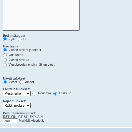
Etsi sisäalueet:
Kyllä
Ei
Hae täältä:
Viestin otsikot ja tekstit
Vain teksti
Viestin otsikko
Viestiketjujen ensimmäinen viesti
Näytä tulokset:
Viestit
Aiheet
Lajittele tulokset:
Nouseva
Laskeva
Rajaa tulokset:
Palauta ensimmäiset:
RETURN_FIRST_EXPLAIN
Merkkiä viestistä.