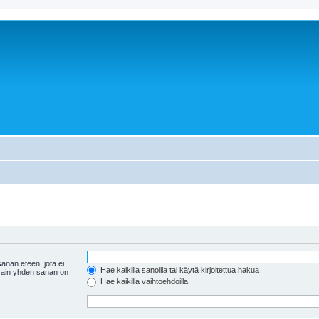
anan eteen, jota ei
Hae kaikilla sanoilla tai käytä kirjoitettua hakua
 vain yhden sanan on
Hae kaikilla vaihtoehdoilla