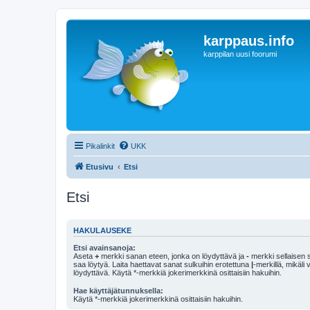
karppaus.info
karppilan uusi foorumi
Pikalinkit
UKK
Etusivu
Etsi
Etsi
HAKULAUSEKE
Etsi avainsanoja:
Aseta
+
merkki sanan eteen, jonka on löydyttävä ja
-
merkki sellaisen s
saa löytyä. Laita haettavat sanat sulkuihin erotettuna
|
-merkillä, mikäli
löydyttävä. Käytä *-merkkiä jokerimerkkinä osittaisiin hakuihin.
Hae käyttäjätunnuksella:
Käytä *-merkkiä jokerimerkkinä osittaisiin hakuihin.