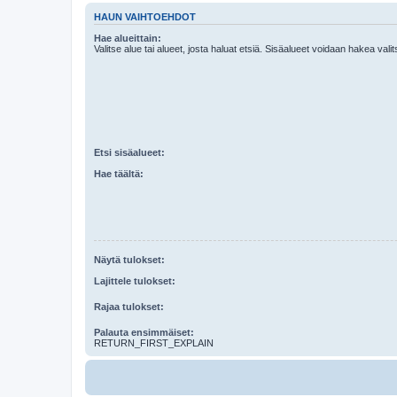
HAUN VAIHTOEHDOT
Hae alueittain:
Valitse alue tai alueet, josta haluat etsiä. Sisäalueet voidaan hakea vali
Etsi sisäalueet:
Hae täältä:
Näytä tulokset:
Lajittele tulokset:
Rajaa tulokset:
Palauta ensimmäiset:
RETURN_FIRST_EXPLAIN