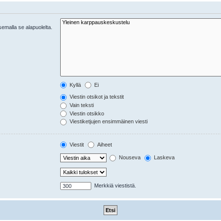
tsemalla se alapuolelta.
Kyllä
Ei
Viestin otsikot ja tekstit
Vain teksti
Viestin otsikko
Viestiketjujen ensimmäinen viesti
Viestit
Aiheet
Nouseva
Laskeva
Merkkiä viestistä.