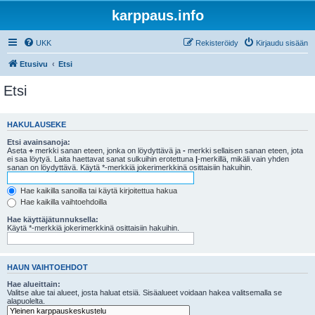
karppaus.info
UKK
Rekisteröidy
Kirjaudu sisään
Etusivu
Etsi
Etsi
HAKULAUSEKE
Etsi avainsanoja:
Aseta
+
merkki sanan eteen, jonka on löydyttävä ja
-
merkki sellaisen sanan eteen, jota
ei saa löytyä. Laita haettavat sanat sulkuihin erotettuna
|
-merkillä, mikäli vain yhden
sanan on löydyttävä. Käytä *-merkkiä jokerimerkkinä osittaisiin hakuihin.
Hae kaikilla sanoilla tai käytä kirjoitettua hakua
Hae kaikilla vaihtoehdoilla
Hae käyttäjätunnuksella:
Käytä *-merkkiä jokerimerkkinä osittaisiin hakuihin.
HAUN VAIHTOEHDOT
Hae alueittain:
Valitse alue tai alueet, josta haluat etsiä. Sisäalueet voidaan hakea valitsemalla se
alapuolelta.