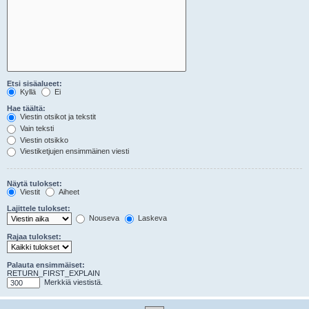
Etsi sisäalueet:
Kyllä
Ei
Hae täältä:
Viestin otsikot ja tekstit
Vain teksti
Viestin otsikko
Viestiketjujen ensimmäinen viesti
Näytä tulokset:
Viestit
Aiheet
Lajittele tulokset:
Nouseva
Laskeva
Rajaa tulokset:
Palauta ensimmäiset:
RETURN_FIRST_EXPLAIN
Merkkiä viestistä.